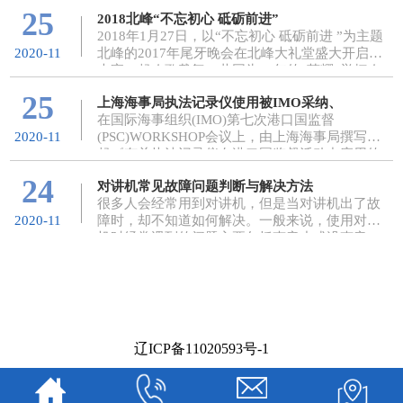
场。作为国内目前在建的炼油化工一体化项目和
25
2018北峰“不忘初心 砥砺前进”
大亚湾石...
2018年1月27日，以“不忘初心 砥砺前进 ”为主题
北峰的2017年尾牙晚会在北峰大礼堂盛大开启，
2020-11
大家一起欢歌载舞，共同为17年的“荣耀”举杯欢
庆，为18年的“蓝图新的征程”共谋大计。
25
上海海事局执法记录仪使用被IMO采纳、
在国际海事组织(IMO)第七次港口国监督
(PSC)WORKSHOP会议上，由上海海事局撰写发
2020-11
起《有关执法记录仪在港口国监督活动中应用的
分析》提案被采纳，执法记录仪的使用被确定为
24
对讲机常见故障问题判断与解决方法
IM...
很多人会经常用到对讲机，但是当对讲机出了故
障时，却不知道如何解决。一般来说，使用对讲
2020-11
机时经常遇到的问题主要包括声音小或没声音、
信号发射不畅、开不了机或开机报警。那么，使
用对讲机时如...
辽ICP备11020593号-1