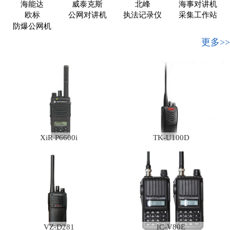
海能达
威泰克斯
北峰
海事对讲机
欧标
公网对讲机
执法记录仪
采集工作站
防爆公网机
更多>>
XiR P6600i
TK-U100D
VZ-D281
IC-V80E